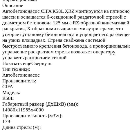
Описание
Автобетононасос CIFA К58L XRZ монтируется на пятиосн
шасси и оснащается 6-секционной раздаточной стрелой с
диаметром бетоновода 125 мм с RZ-образной кинематикой
раскрытия, Х-образными выдвижными аутригерами, что
ускоряет установку бетононасоса и упрощает его размеще
на узких площадках. Стрела снабжена системой
быстросъемного крепления бетоновода, а пропорциональн
управление раскрытием стрелы позволяет оператору
управлять раскрытием секций.
Показать еще
Свернуть
Тип техники:
Автобетононасос
Производитель:
CIFA
Модель:
К58L
Габаритный размер (ДхШхВ) (мм):
14080x11955x4000
Производительность (м3\ч):
179
Длина стрелы (м):