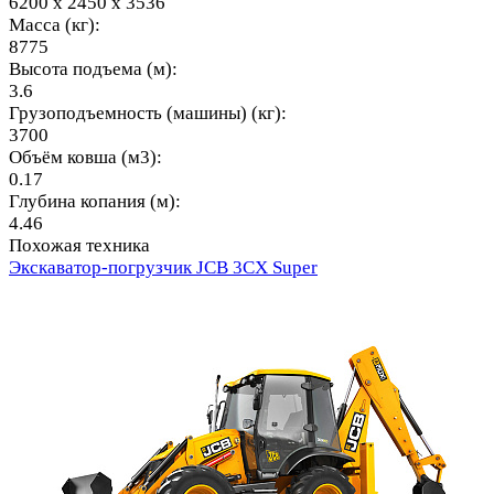
6200 х 2450 х 3536
Масса (кг):
8775
Высота подъема (м):
3.6
Грузоподъемность (машины) (кг):
3700
Объём ковша (м3):
0.17
Глубина копания (м):
4.46
Похожая техника
Экскаватор-погрузчик JCB 3CX Super