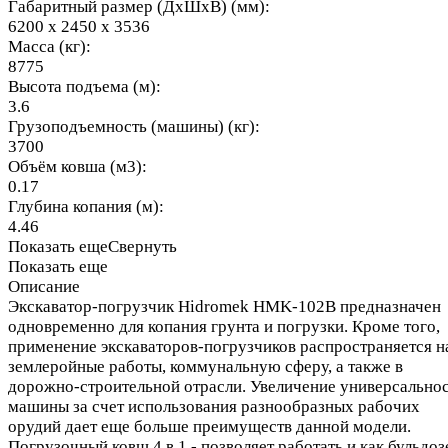
Габаритный размер (ДхШхВ) (мм):
6200 х 2450 х 3536
Масса (кг):
8775
Высота подъема (м):
3.6
Грузоподъемность (машины) (кг):
3700
Объём ковша (м3):
0.17
Глубина копания (м):
4.46
Показать еще
Свернуть
Показать еще
Описание
Экскаватор-погрузчик Hidromek HMK-102B предназначен
одновременно для копания грунта и погрузки. Кроме того,
применение экскаваторов-погрузчиков распространяется н
землеройные работы, коммунальную сферу, а также в
дорожно-строительной отрасли. Увеличение универсально
машины за счет использования разнообразных рабочих
орудий дает еще больше преимуществ данной модели.
Погрузочный ковш 4 в 1 - позволяет работать и как бульдоз