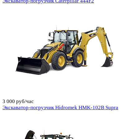
Экскаватор-погрузчик Caterpillar 444F2
3 000 руб/час
Экскаватор-погрузчик Hidromek HMK-102B Supra