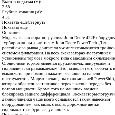
Высота подъема (м):
2.68
Глубина копания (м):
4.31
Показать еще
Свернуть
Показать еще
Описание
Модель экскаватора-погрузчика John Deere 422F оборудов
турбированным двигателем John Deere PowerTech. Для
российского рынка двигатели укомплектовываются тройно
системой фильтрации. На всех экскаваторах-погрузчиках
установлены тормоза мокрого типа с масляным охлаждени
Стояночный тормоз является пружинно-активируемым и
гидравлически размыкаемым. Это позволяет его включать 
выключать при помощи нажатия клавиши на панели
инструментов. Модели оснащены трансмиссией PowerShift
которая обеспечивает плавное переключение передач без
потери мощности. Кроме того на машинах введена
блокировка заднего дифференциала. Экскаваторы-погрузч
данной линейки чаще всего оснащаются таким навесным
оборудованием, как вилы, отвалы, дорожные щетки,
гидромолоты и буровые установки.
Показать еще