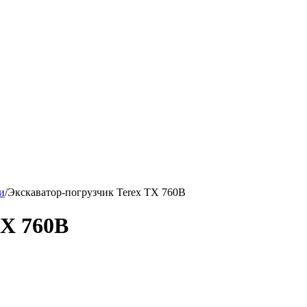
и
/
Экскаватор-погрузчик Terex TX 760B
TX 760B