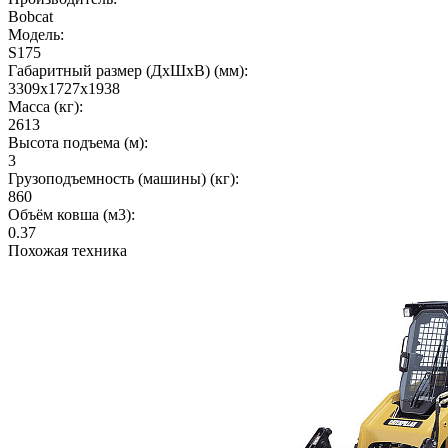
Bobcat
Модель:
S175
Габаритный размер (ДхШхВ) (мм):
3309x1727x1938
Масса (кг):
2613
Высота подъема (м):
3
Грузоподъемность (машины) (кг):
860
Объём ковша (м3):
0.37
Похожая техника