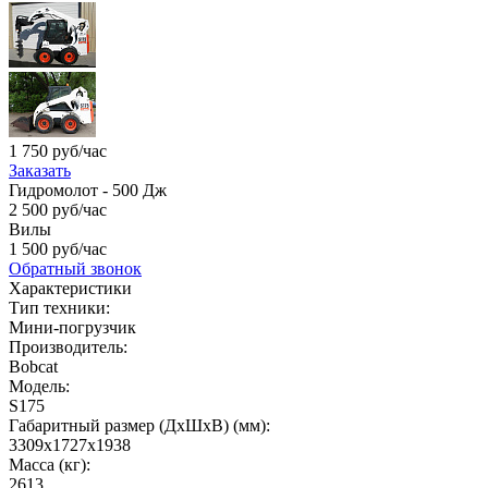
1 750 руб/час
Заказать
Гидромолот - 500 Дж
2 500 руб/час
Вилы
1 500 руб/час
Обратный звонок
Характеристики
Тип техники:
Мини-погрузчик
Производитель:
Bobcat
Модель:
S175
Габаритный размер (ДхШхВ) (мм):
3309x1727x1938
Масса (кг):
2613