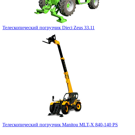
Телескопический погрузчик Dieci Zeus 33.11
Телескопический погрузчик Manitou MLT-X 840-140 PS