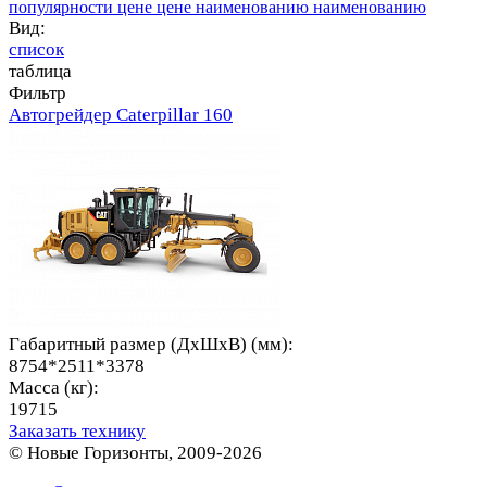
популярности
цене
цене
наименованию
наименованию
Вид:
список
таблица
Фильтр
Автогрейдер Caterpillar 160
Габаритный размер (ДхШхВ) (мм):
8754*2511*3378
Масса (кг):
19715
Заказать технику
© Новые Горизонты, 2009-2026