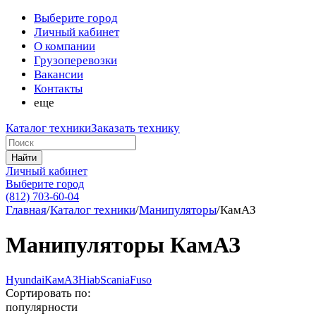
Выберите город
Личный кабинет
О компании
Грузоперевозки
Вакансии
Контакты
еще
Каталог техники
Заказать технику
Найти
Личный кабинет
Выберите город
(812) 703-60-04
Главная
/
Каталог техники
/
Манипуляторы
/
КамАЗ
Манипуляторы КамАЗ
Hyundai
КамАЗ
Hiab
Scania
Fuso
Сортировать по:
популярности