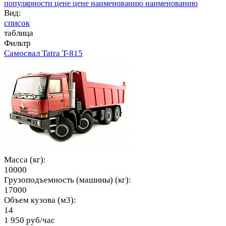
популярности
цене
цене
наименованию
наименованию
Вид:
список
таблица
Фильтр
Самосвал Tatra T-815
Масса (кг):
10000
Грузоподъемность (машины) (кг):
17000
Объем кузова (м3):
14
1 950 руб/час