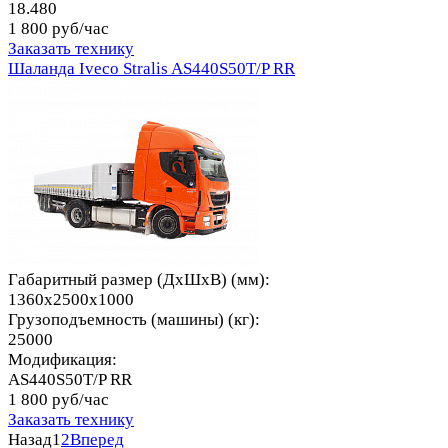
18.480
1 800 руб/час
Заказать технику
Шаланда Iveco Stralis AS440S50T/P RR
Габаритный размер (ДхШхВ) (мм):
1360x2500x1000
Грузоподъемность (машины) (кг):
25000
Модификация:
AS440S50T/P RR
1 800 руб/час
Заказать технику
Назад
1
2
Вперед